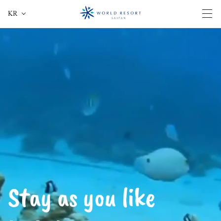
KR
전체
Stay as you like