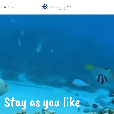
KR
전체
Stay as you like