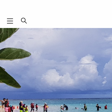
SAIPAN WORLD RESORT
전체메뉴