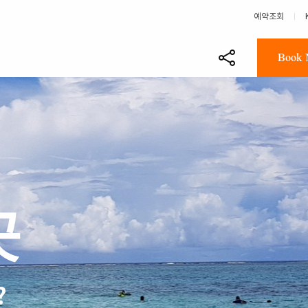
예약조회
Book 
곳
?