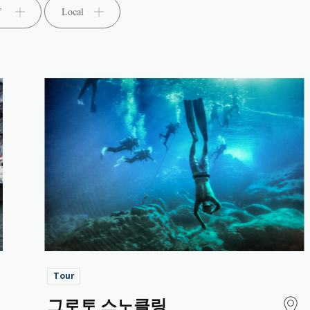
2단 정렬
3단 정렬
f
Local
Tour
그로토 스노클링