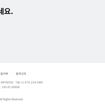
세요.
top
수집거부
법적고지
an MP96950
Tel)
+1-670-234-5900
43-87-00888
l Rights Reserved.