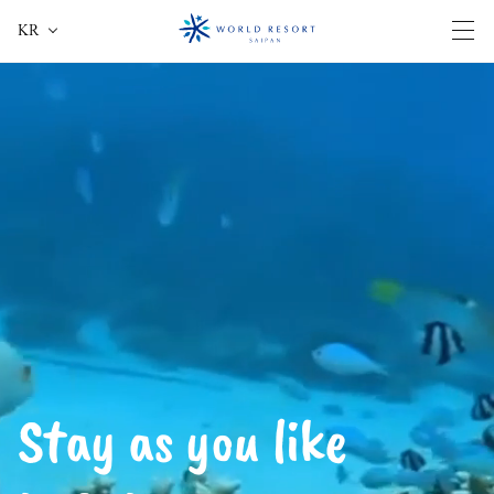
KR
전체
Stay as you like